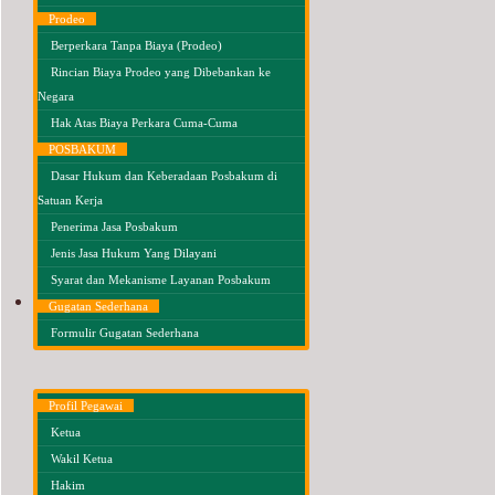
Prodeo
Berperkara Tanpa Biaya (Prodeo)
Rincian Biaya Prodeo yang Dibebankan ke
Negara
Hak Atas Biaya Perkara Cuma-Cuma
POSBAKUM
Dasar Hukum dan Keberadaan Posbakum di
Satuan Kerja
Penerima Jasa Posbakum
Jenis Jasa Hukum Yang Dilayani
Syarat dan Mekanisme Layanan Posbakum
KESEKRETARIATAN
Gugatan Sederhana
Formulir Gugatan Sederhana
Profil Pegawai
Ketua
Wakil Ketua
Hakim