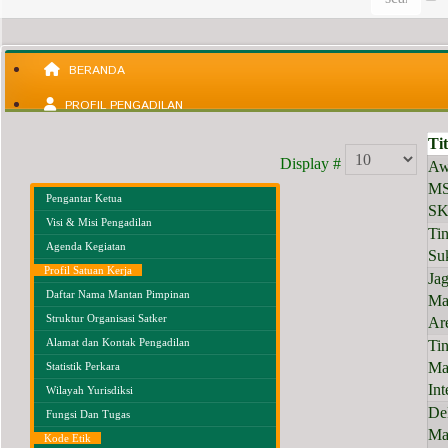
BERANDA
PROFIL PENGADILAN
Tit
Display #
Aw
MS
Pengantar Ketua
SK
Visi & Misi Pengadilan
Ti
Agenda Kegiatan
Su
Profil Satuan Kerja
Ja
Daftar Nama Mantan Pimpinan
Ma
Struktur Organisasi Satker
Ar
Alamat dan Kontak Pengadilan
Ti
Ma
Statistik Perkara
Int
Wilayah Yurisdiksi
De
Fungsi Dan Tugas
Ma
Kode Etik