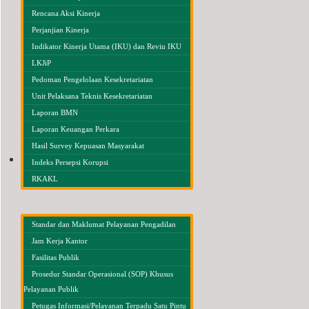
Rencana Aksi Kinerja
Perjanjian Kinerja
Indikator Kinerja Utama (IKU) dan Reviu IKU
LKJiP
Pedoman Pengelolaan Kesekretariatan
Unit Pelaksana Teknis Kesekretariatan
Laporan BMN
Laporan Keuangan Perkara
Hasil Survey Kepuasan Masyarakat
LAYANAN PUBLIK
Indeks Persepsi Korupsi
RKAKL
Standar dan Maklumat Pelayanan Pengadilan
Jam Kerja Kantor
Fasilitas Publik
Prosedur Standar Operasional (SOP) Khusus
Pelayanan Publik
Petugas Informasi/Pelayanan Terpadu Satu Pintu