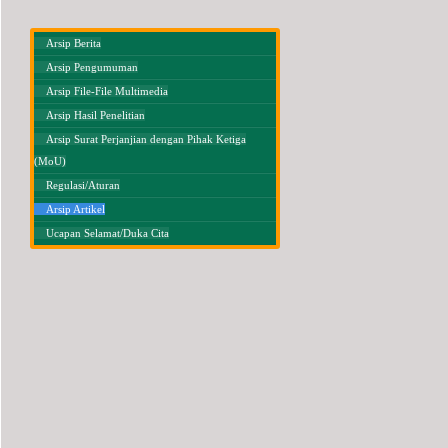
Arsip Berita
Arsip Pengumuman
Arsip File-File Multimedia
Arsip Hasil Penelitian
Arsip Surat Perjanjian dengan Pihak Ketiga
(MoU)
Regulasi/Aturan
Arsip Artikel
Ucapan Selamat/Duka Cita