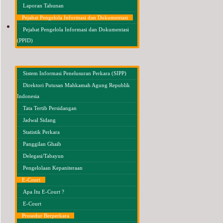
Laporan Tahunan
Pejabat Pengelola Informasi dan Dokumentasi
KEPANITERAAN
Pejabat Pengelola Informasi dan Dokumentasi
(PPID)
Sistem Informasi Penelusuran Perkara (SIPP)
Direktori Putusan Mahkamah Agung Republik
Indonesia
Tata Tertib Persidangan
Jadwal Sidang
Statistik Perkara
Panggilan Ghaib
Delegasi/Tabayun
Pengelolaan Kepaniteraan
E-Court
Apa Itu E-Court ?
E-Court
Prosedur Berperkara