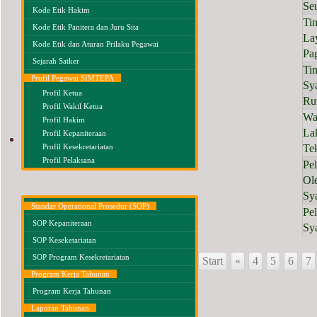
Se
Kode Etik Hakim
Tin
Kode Etik Panitera dan Juru Sita
La
Kode Etik dan Aturan Prilaku Pegawai
Pag
Sejarah Satker
Ti
Profil Pegawai SIMTEPA
Sy
Profil Ketua
Ru
Profil Wakil Ketua
Wa
Profil Hakim
La
Profil Kepaniteraan
INFORMASI UMUM
Profil Kesekretariatan
Te
Profil Pelaksana
Pe
Ol
Sy
Standar Operational Prosedur (SOP)
Pe
SOP Kepaniteraan
Sy
SOP Keseketariatan
SOP Program Kesekretariatan
Start
«
4
5
6
7
Program Kerja Tahunan
Program Kerja Tahunan
Laporan Tahunan