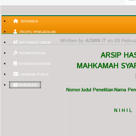
BERANDA
PROFIL PENGADILAN
Written by ADMIN IT on
05 Februa
INFORMASI UMUM
ARSIP HAS
KEPANITERAAN
MAHKAMAH SYAR
KESEKRETARIATAN
LAYANAN PUBLIK
PUBLIKASI
Nomor
Judul Penelitian
Nama Pene
N I H I L