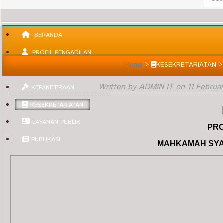
BERANDA
PROFIL PENGADILAN
Home
>
KESEKRETARIATAN
INFORMASI UMUM
Written by ADMIN IT on
11 Februa
KEPANITERAAN
KESEKRETARIATAN
LAYANAN PUBLIK
PRO
PUBLIKASI
MAHKAMAH SYA