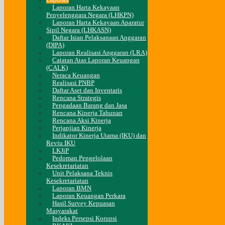
Laporan
Laporan Harta Kekayaan
Penyelenggara Negara (LHKPN)
Laporan Harta Kekayaan Aparatur
Sipil Negara (LHKASN)
Daftar Isian Pelaksanaan Anggaran
(DIPA)
Laporan Realisasi Anggaran (LRA)
Catatan Atas Laporan Keuangan
(CALK)
Neraca Keuangan
Realisasi PNBP
Daftar Aset dan Inventaris
Rencana Strategis
Pengadaan Barang dan Jasa
Rencana Kinerja Tahunan
Rencana Aksi Kinerja
Perjanjian Kinerja
Indikator Kinerja Utama (IKU) dan
Reviu IKU
LKJiP
Pedoman Pengelolaan
Kesekretariatan
Unit Pelaksana Teknis
Kesekretariatan
Laporan BMN
Laporan Keuangan Perkara
Hasil Survey Kepuasan
Masyarakat
Indeks Persepsi Korupsi