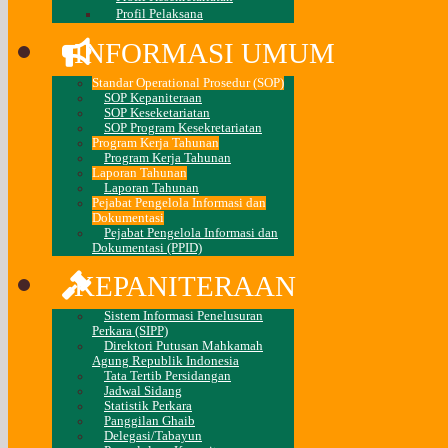
Profil Pelaksana
INFORMASI UMUM
Standar Operational Prosedur (SOP)
SOP Kepaniteraan
SOP Keseketariatan
SOP Program Kesekretariatan
Program Kerja Tahunan
Program Kerja Tahunan
Laporan Tahunan
Laporan Tahunan
Pejabat Pengelola Informasi dan
Dokumentasi
Pejabat Pengelola Informasi dan
Dokumentasi (PPID)
KEPANITERAAN
Sistem Informasi Penelusuran
Perkara (SIPP)
Direktori Putusan Mahkamah
Agung Republik Indonesia
Tata Tertib Persidangan
Jadwal Sidang
Statistik Perkara
Panggilan Ghaib
Delegasi/Tabayun