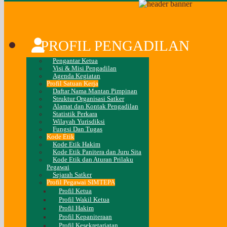
PROFIL PENGADILAN
Pengantar Ketua
Visi & Misi Pengadilan
Agenda Kegiatan
Profil Satuan Kerja
Daftar Nama Mantan Pimpinan
Struktur Organisasi Satker
Alamat dan Kontak Pengadilan
Statistik Perkara
Wilayah Yurisdiksi
Fungsi Dan Tugas
Kode Etik
Kode Etik Hakim
Kode Etik Panitera dan Juru Sita
Kode Etik dan Aturan Prilaku
Pegawai
Sejarah Satker
Profil Pegawai SIMTEPA
Profil Ketua
Profil Wakil Ketua
Profil Hakim
Profil Kepaniteraan
Profil Kesekretariatan