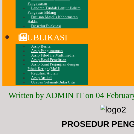
Pengawasan
Laporan Tindak Lanjut Hakim
Pengawas Bidang
Putusan Majelis Kehormatan
Hakim
Prosedur Evakuasi
PUBLIKASI
Arsip Berita
Arsip Pengumuman
Arsip File-File Multimedia
Arsip Hasil Penelitian
Arsip Surat Perjanjian dengan
Pihak Ketiga (MoU)
Regulasi/Aturan
Arsip Artikel
Ucapan Selamat/Duka Cita
Written by ADMIN IT on
04 Februar
PROSEDUR PEN