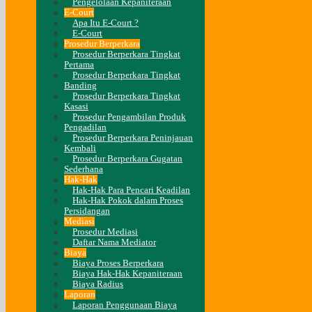
Pengelolaan Kepaniteraan
E-Court
Apa Itu E-Court ?
E-Court
Prosedur Berperkara
Prosedur Berperkara Tingkat
Pertama
Prosedur Berperkara Tingkat
Banding
Prosedur Berperkara Tingkat
Kasasi
Prosedur Pengambilan Produk
Pengadilan
Prosedur Berperkara Peninjauan
Kembali
Prosedur Berperkara Gugatan
Sederhana
Hak-Hak
Hak-Hak Para Pencari Keadilan
Hak-Hak Pokok dalam Proses
Persidangan
Mediasi
Prosedur Mediasi
Daftar Nama Mediator
Biaya
Biaya Proses Berperkara
Biaya Hak-Hak Kepaniteraan
Biaya Radius
Laporan
Laporan Penggunaan Biaya