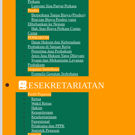
Perkara
Laporan Sisa Panjar Perkara
Prodeo
Berperkara Tanpa Biaya (Prodeo)
Rincian Biaya Prodeo yang
Dibebankan ke Negara
Hak Atas Biaya Perkara Cuma-
Cuma
POSBAKUM
Dasar Hukum dan Keberadaan
Posbakum di Satuan Kerja
Penerima Jasa Posbakum
Jenis Jasa Hukum Yang Dilayani
Syarat dan Mekanisme Layanan
Posbakum
Gugatan Sederhana
Formulir Gugatan Sederhana
KESEKRETARIATAN
Profil Pegawai
Ketua
Wakil Ketua
Hakim
Kepaniteraan
Kesekretariatan
Fungsional
Pelaksana dan PPPK
Statistik Pegawai