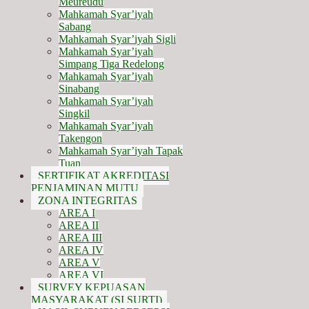
Meureudu
Mahkamah Syar’iyah
Sabang
Mahkamah Syar’iyah Sigli
Mahkamah Syar’iyah
Simpang Tiga Redelong
Mahkamah Syar’iyah
Sinabang
Mahkamah Syar’iyah
Singkil
Mahkamah Syar’iyah
Takengon
Mahkamah Syar’iyah Tapak
Tuan
SERTIFIKAT AKREDITASI
PENJAMINAN MUTU
ZONA INTEGRITAS
AREA I
AREA II
AREA III
AREA IV
AREA V
AREA VI
SURVEY KEPUASAN
MASYARAKAT (SI SURTI)