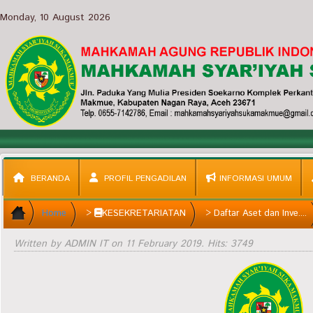
Monday, 10 August 2026
BERANDA
PROFIL PENGADILAN
INFORMASI UMUM
Home
>
KESEKRETARIATAN
>
Daftar Aset dan Inve....
Written by ADMIN IT on
11 February 2019
. Hits: 3749