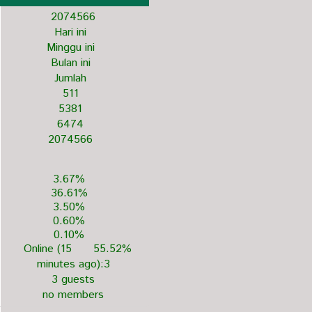
2
0
7
4
5
6
6
Hari ini
Minggu ini
Bulan ini
Jumlah
511
5381
6474
2074566
3.67%
36.61%
3.50%
0.60%
0.10%
Online (15
55.52%
minutes ago):3
3 guests
no members