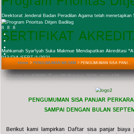
Program Prioritas Ditj
Direktorat Jenderal Badan Peradilan Agama telah menetapkan 
SERTIFIKAT AKREDI
Mahkamah Syar'iyah Suka Makmue Mendapatkan Akreditasi "A"
013/DjA/SERT/1/2021
Home
>
PENGUMUMAN MS-SKM
>
PENGUMUMAN SISA PANJ....
Written by ADMIN IT on
08 October 2025
. Hits: 478
PENGUMUMAN SISA PANJAR PERKARA 
SAMPAI DENGAN BULAN SEPTEM
Berikut kami lampirkan Daftar sisa panjar biaya