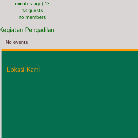
minutes ago):13
13 guests
no members
Kegiatan Pengadilan
No events
Lokasi Kami