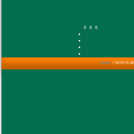
Kode Etik Hakim
Kode Etik Panitera dan Juru Sita
Kode Etik dan Aturan Prilaku Pegawai
Sejarah Satker
Profil Pegawai SIMTEPA
Profil Ketua
Profil Wakil Ketua
Profil Hakim
Profil Kepaniteraan
INFORMASI UMUM
Profil Kesekretariatan
Home
>
BERITA M
Profil Pelaksana
Ti
Display #
Standar Operational Prosedur (SOP)
S
SOP Kepaniteraan
S
SOP Keseketariatan
T
SOP Program Kesekretariatan
P
Program Kerja Tahunan
U
Program Kerja Tahunan
K
Laporan Tahunan
M