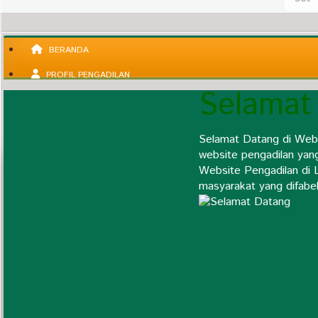
BERANDA
PROFIL PENGADILAN
Selamat
Selamat Datang di Web
Pengantar Ketua
website pengadilan yan
Visi & Misi Pengadilan
Website Pengadilan di 
Agenda Kegiatan
masyarakat yang difabel
Profil Satuan Kerja
Daftar Nama Mantan Pimpinan
Struktur Organisasi Satker
Alamat dan Kontak Pengadilan
Statistik Perkara
Wilayah Yurisdiksi
Fungsi Dan Tugas
Kode Etik