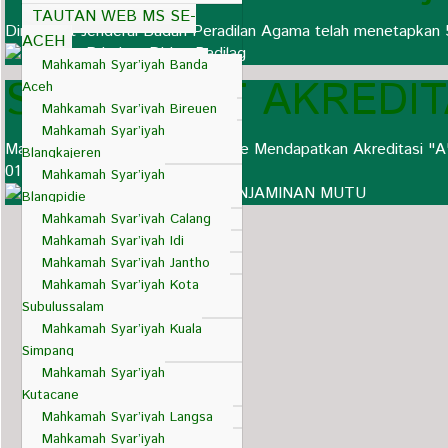
TAUTAN WEB MS SE-
Direktorat Jenderal Badan Peradilan Agama telah menetapkan 
ACEH
Mahkamah Syar’iyah Banda
SERTIFIKAT AKREDI
Aceh
Mahkamah Syar’iyah Bireuen
Mahkamah Syar’iyah
Mahkamah Syar'iyah Suka Makmue Mendapatkan Akreditasi "A"
Blangkajeren
013/DjA/SERT/1/2021
Mahkamah Syar’iyah
Blangpidie
Mahkamah Syar’iyah Calang
Mahkamah Syar’iyah Idi
Mahkamah Syar’iyah Jantho
Mahkamah Syar’iyah Kota
Subulussalam
Mahkamah Syar’iyah Kuala
Simpang
Mahkamah Syar’iyah
Kutacane
Mahkamah Syar’iyah Langsa
Mahkamah Syar’iyah