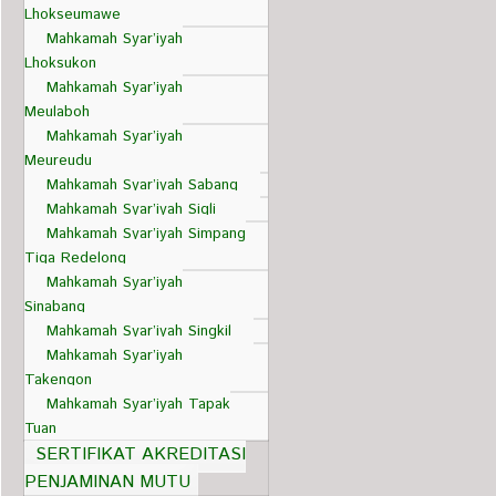
Lhokseumawe
Mahkamah Syar’iyah
Lhoksukon
Mahkamah Syar’iyah
Meulaboh
Mahkamah Syar’iyah
Meureudu
Mahkamah Syar’iyah Sabang
Mahkamah Syar’iyah Sigli
Mahkamah Syar’iyah Simpang
Tiga Redelong
Mahkamah Syar’iyah
Sinabang
Mahkamah Syar’iyah Singkil
Mahkamah Syar’iyah
Takengon
Mahkamah Syar’iyah Tapak
Tuan
SERTIFIKAT AKREDITASI
PENJAMINAN MUTU