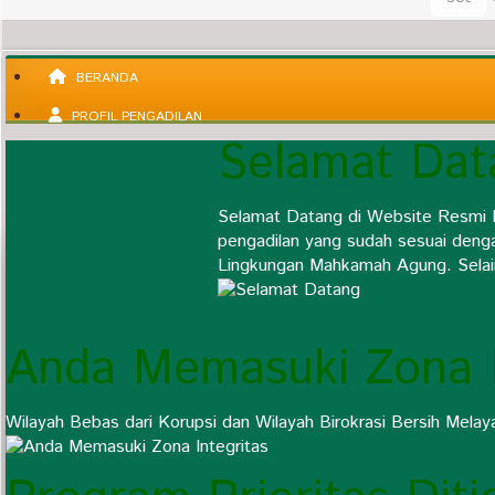
BERANDA
PROFIL PENGADILAN
Selamat Dat
INFORMASI UMUM
KEPANITERAAN
Selamat Datang di Website Resmi 
KESEKRETARIATAN
pengadilan yang sudah sesuai deng
Lingkungan Mahkamah Agung. Selain 
LAYANAN PUBLIK
PUBLIKASI
Anda Memasuki Zona I
Wilayah Bebas dari Korupsi dan Wilayah Birokrasi Bersih Melay