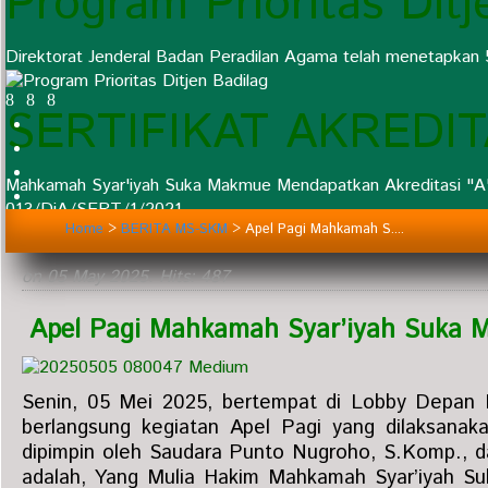
Program Prioritas Ditj
Direktorat Jenderal Badan Peradilan Agama telah menetapkan 
SERTIFIKAT AKREDI
Mahkamah Syar'iyah Suka Makmue Mendapatkan Akreditasi "A"
013/DjA/SERT/1/2021
Home
>
BERITA MS-SKM
>
Apel Pagi Mahkamah S....
on
05 May 2025
. Hits: 487
Apel Pagi Mahkamah Syar’iyah Suka M
Senin, 05 Mei 2025, bertempat di Lobby Depan
berlangsung kegiatan Apel Pagi yang dilaksanaka
dipimpin oleh Saudara Punto Nugroho, S.Komp., 
adalah, Yang Mulia Hakim Mahkamah Syar’iyah 