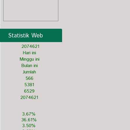
Statistik Web
2
0
7
4
6
2
1
Hari ini
Minggu ini
Bulan ini
Jumlah
566
5381
6529
2074621
3.67%
36.61%
3.50%