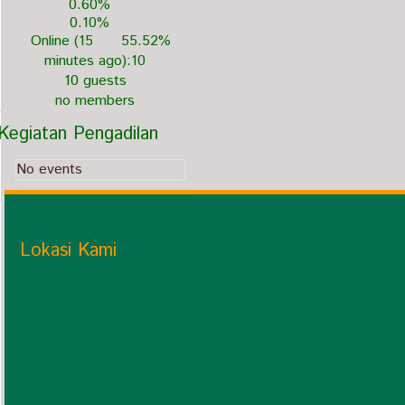
0.60%
0.10%
Online (15
55.52%
minutes ago):10
10 guests
no members
Kegiatan Pengadilan
No events
Lokasi Kami