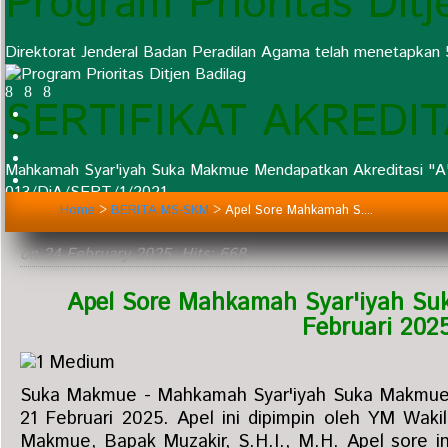
Program Prioritas Ditj
Direktorat Jenderal Badan Peradilan Agama telah menetapkan 
SERTIFIKAT AKREDI
Mahkamah Syar'iyah Suka Makmue Mendapatkan Akreditasi "A"
013/DjA/SERT/1/2021
Home
>
BERITA MS-SKM
>
Apel Sore Mahkamah S....
on
24 February 2025
. Hits: 668
Apel Sore Mahkamah Syar'iyah Su
Februari 202
Suka Makmue - Mahkamah Syar'iyah Suka Makmue 
21 Februari 2025. Apel ini dipimpin oleh YM Wak
Makmue, Bapak Muzakir, S.H.I., M.H. Apel sore ini