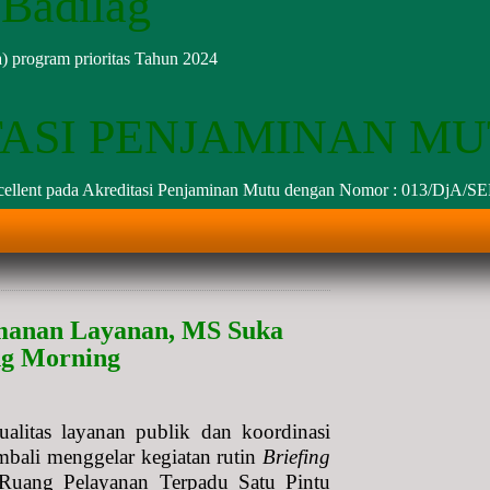
 Badilag
) program prioritas Tahun 2024
TASI PENJAMINAN M
llent pada Akreditasi Penjaminan Mutu dengan Nomor : 013/DjA/S
amanan Layanan, MS Suka
ng Morning
tas layanan publik dan koordinasi
bali menggelar kegiatan rutin
Briefing
Ruang Pelayanan Terpadu Satu Pintu