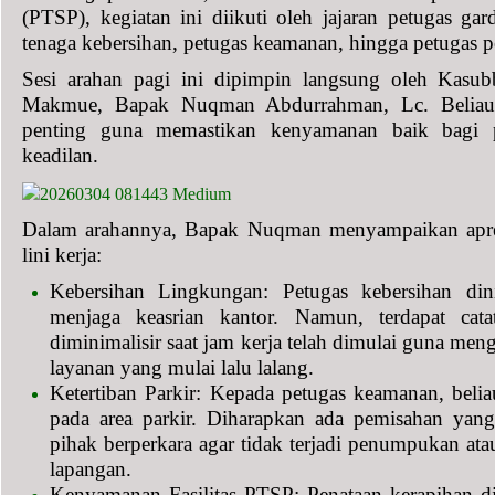
(PTSP), kegiatan ini diikuti oleh jajaran petugas ga
tenaga kebersihan, petugas keamanan, hingga petugas p
Sesi arahan pagi ini dipimpin langsung oleh K
Makmue, Bapak Nuqman Abdurrahman, Lc. Beliau 
penting guna memastikan kenyamanan baik bagi 
keadilan.
Dalam arahannya, Bapak Nuqman menyampaikan apresi
lini kerja:
Kebersihan Lingkungan: Petugas kebersihan dini
menjaga keasrian kantor. Namun, terdapat cata
diminimalisir saat jam kerja telah dimulai guna me
layanan yang mulai lalu lalang.
Ketertiban Parkir: Kepada petugas keamanan, beli
pada area parkir. Diharapkan ada pemisahan yang 
pihak berperkara agar tidak terjadi penumpukan ata
lapangan.
Kenyamanan Fasilitas PTSP: Penataan kerapihan di 