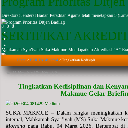
Program Prioritas Ditjen
Direktorat Jenderal Badan Peradilan Agama telah menetapkan 5 (Lima
SERTIFIKAT AKREDI
Mahkamah Syar'iyah Suka Makmue Mendapatkan Akreditasi "A" Exce
Home
>
BERITA MS-SKM
>
Tingkatkan Kedisipli....
on
04 March 2026
. Hits: 176
Tingkatkan Kedisiplinan dan Keny
Makmue Gelar Briefi
SUKA MAKMUE – Dalam rangka meningkatkan kuali
internal, Mahkamah Syar’iyah (MS) Suka Makmue kem
Morning
pada Rabu, 04 Maret 2026. Bertempat di 