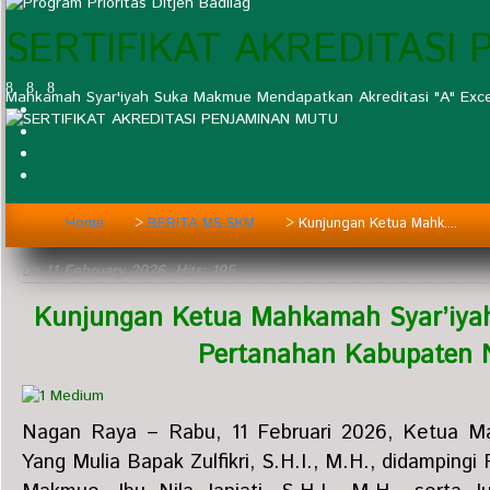
SERTIFIKAT AKREDITASI
Mahkamah Syar'iyah Suka Makmue Mendapatkan Akreditasi "A" Exce
Home
>
BERITA MS-SKM
>
Kunjungan Ketua Mahk....
on
11 February 2026
. Hits: 195
Kunjungan Ketua Mahkamah Syar’iya
Pertanahan Kabupaten 
Nagan Raya – Rabu, 11 Februari 2026, Ketua M
Yang Mulia Bapak Zulfikri, S.H.I., M.H., didamping