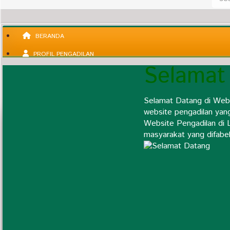
BERANDA
PROFIL PENGADILAN
Selamat
Selamat Datang di Web
Pengantar Ketua
website pengadilan yan
Visi & Misi Pengadilan
Website Pengadilan di 
Agenda Kegiatan
masyarakat yang difabel
Profil Satuan Kerja
Daftar Nama Mantan Pimpinan
Struktur Organisasi Satker
Alamat dan Kontak Pengadilan
Statistik Perkara
Wilayah Yurisdiksi
Fungsi Dan Tugas