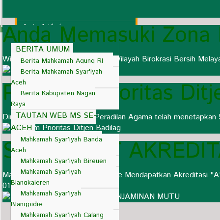
Pihak Ketiga (MoU)
Regulasi/Aturan
Anda Memasuki Zona I
Arsip Artikel
Informasi Cepat
Ucapan Selamat/Duka Cita
BERITA UMUM
Wilayah Bebas dari Korupsi dan Wilayah Birokrasi Bersih Melay
Berita Mahkamah Agung RI
Berita Mahkamah Syar'iyah
Aceh
Program Prioritas Ditj
Berita Kabupaten Nagan
Raya
TAUTAN WEB MS SE-
Direktorat Jenderal Badan Peradilan Agama telah menetapkan 
ACEH
Mahkamah Syar’iyah Banda
SERTIFIKAT AKREDI
Aceh
Mahkamah Syar’iyah Bireuen
Mahkamah Syar’iyah
Mahkamah Syar'iyah Suka Makmue Mendapatkan Akreditasi "A"
Blangkajeren
013/DjA/SERT/1/2021
Mahkamah Syar’iyah
Blangpidie
Mahkamah Syar’iyah Calang