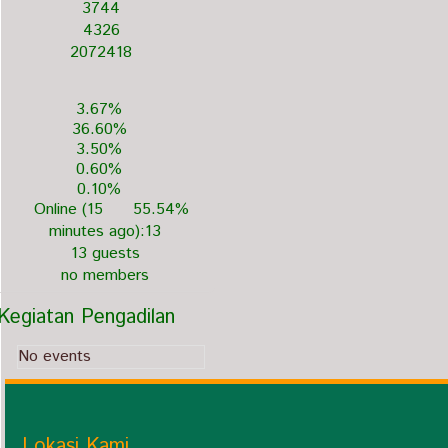
3744
4326
2072418
3.67%
36.60%
3.50%
0.60%
0.10%
Online (15
55.54%
minutes ago):13
13 guests
no members
Kegiatan Pengadilan
No events
Lokasi Kami