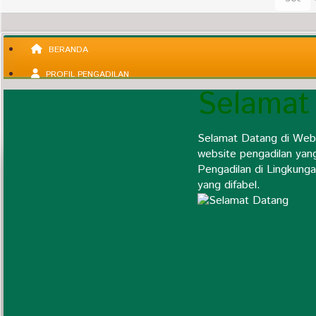
BERANDA
PROFIL PENGADILAN
Selamat
Selamat Datang di Web
Pengantar Ketua
website pengadilan yan
Visi & Misi Pengadilan
Pengadilan di Lingkunga
Agenda Kegiatan
yang difabel.
Profil Satuan Kerja
Daftar Nama Mantan Pimpinan
Struktur Organisasi Satker
Alamat dan Kontak Pengadilan
Statistik Perkara
Wilayah Yurisdiksi
Fungsi Dan Tugas