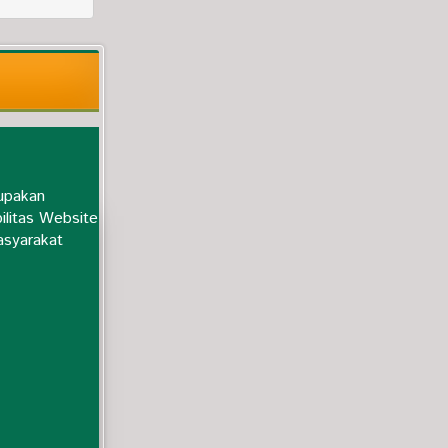
upakan
ilitas Website
asyarakat